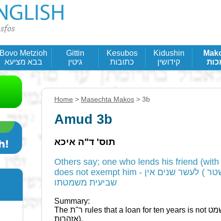
Bovo Metzioh
Gittin
Kesubos
Kidushin
Mak
כות
קידושין
כתובות
גיטין
בבא מציעא
Home
>
Masechta Makos
> 3b
Amud 3b
תוס' ד"ה איכא
Others say; one who lends his friend (with 
does not exempt him - איכא דאמרי המלוה חבירו (בשטר ) לעשר שנים אין
שביעית משמטתו
Summary:
The ר"ת rules that a loan for ten years is not משמט (as opposed to the view of the
אזהרות).