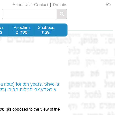
About Us
|
Contact
|
Donate
os
Psochim
Shabbos
שבת
פסחים
מ
a note) for ten years, Shve’is