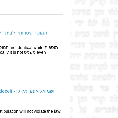
e who transfers his notes to Bais Din - המוסר שטרותיו לבית דין
ושמואל אומר
sible that the stipulation will not violate the law.