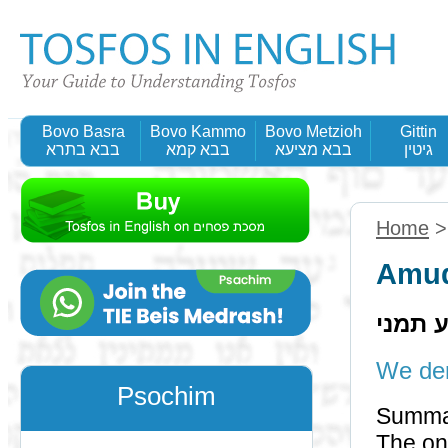
Bovo Basra
Bovo Kammo
Bovo Metzioh
Gittin
גיטין
בבא מציעא
בבא קמא
בבא בתרא
Home
Amud
 תמני
Psochim
Summa
The onl