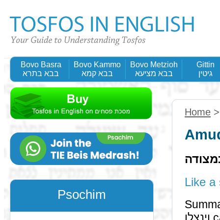
Bovo Basra
Bovo Kammo
Bovo Metzioh
Gittin
גיטין
בבא מציעא
בבא קמא
בבא בתרא
Home
Amud
מצודה
Psochim
Summa
וינצלו can refer to a מצודה, since ל' and ד' are