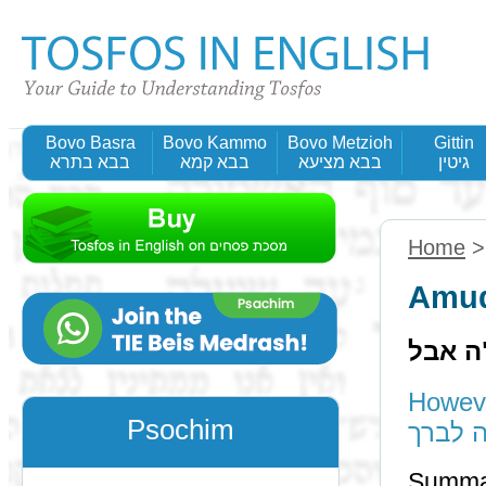
Bovo Basra
Bovo Kammo
Bovo Metzioh
Gittin
גיטין
בבא מציעא
בבא קמא
בבא בתרא
Home
Amud
ה אבל
However
Psochim
ה לברך
Summa