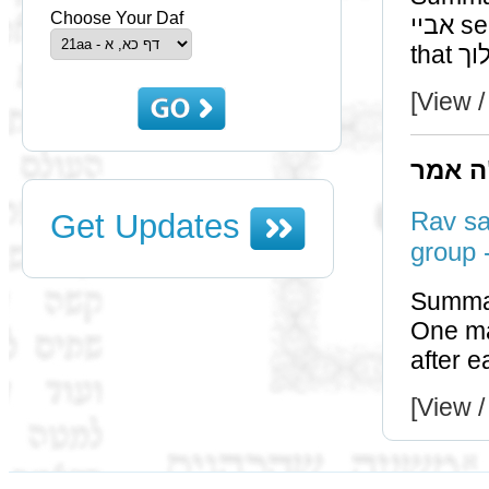
Choose Your Daf
אביי seemingly does not coincide with a previous תוספות
[View /
ה אמר
Rav sa
Get Updates
Summa
One may no
[View /