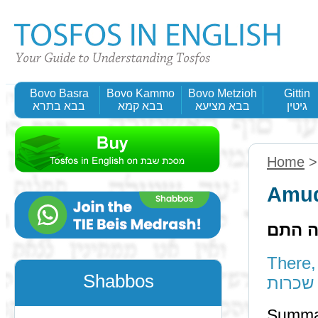
Bovo Basra
Bovo Kammo
Bovo Metzioh
Gittin
גיטין
בבא מציעא
בבא קמא
בבא בתרא
Home
Amud
ה התם
There, d
Shabbos
שכרות
Summa