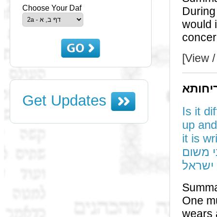
Choose Your Daf
During th
would invalida
[View /
יחותא
Get Updates
Is it d
up and pray
it is written, ישראל prepare yo
י משום
ישראל
Summa
One mu
wears a