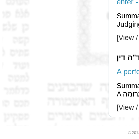
Summa
Judging
[View /
"ה דין
Summa
[View /
© 201