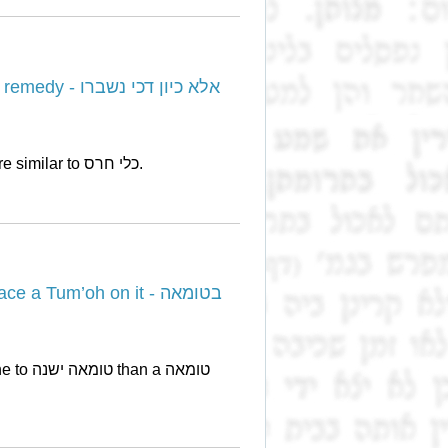
אלא כיון דכי נ
כלי זכוכית became טמא (initially) because they are similar to כלי חרס.
a Tum’oh on it - בטומאה