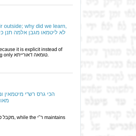
 outside; why did we learn,
לא ליטמאו מגבן אלמה תנן כלי נתר וכלי חרס 
implicit. Additionally the משנה may be discussing only טומאה דאורייתא.
מאוי