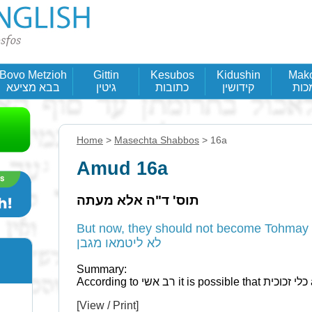
Bovo Metzioh
Gittin
Kesubos
Kidushin
Mak
כות
קידושין
כתובות
גיטין
בבא מציעא
Home
>
Masechta Shabbos
> 16a
Amud 16a
תוס' ד"ה אלא מעתה
But now, they should not become Tohmay from th
לא ליטמאו מגבן
Summary:
[View / Print]