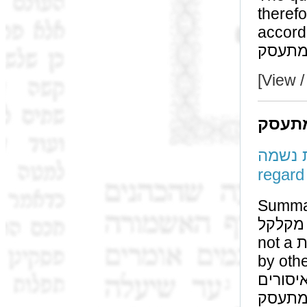
therefore he s
according to ר"י; the answer 
[View /
מתעסק
 נטילת נשמה
regard 
Summa
מקלקל and מתעסק are פטור on שבת only because it is
not a מלאכת מחשבת. This פטור is only by שבת, but not
by other איסורים. However the היתר of ן מתכוין
איסורים, therefore even by חבורה where מקלקל a
מתעסק are חייב, nevertheless אין מתכוין is תר