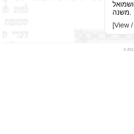
רב ושמואל are referring to טה בעלמא
משנה.
[View /
© 201