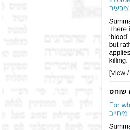
ציבעיה
Summa
There is no איסור נטילת נשמה b
‘blood’
but rather it is פקד פקיד
applies to re
killing.
[View /
 שוחט
For what
מיחייב
Summa