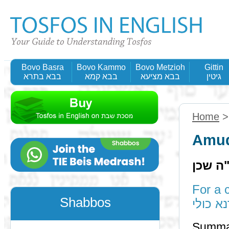
Bovo Basra
Bovo Kammo
Bovo Metzioh
Gittin
גיטין
בבא מציעא
בבא קמא
בבא בתרא
Home
Amud
"ה שכן
For a cu
Shabbos
א כולי
Summa