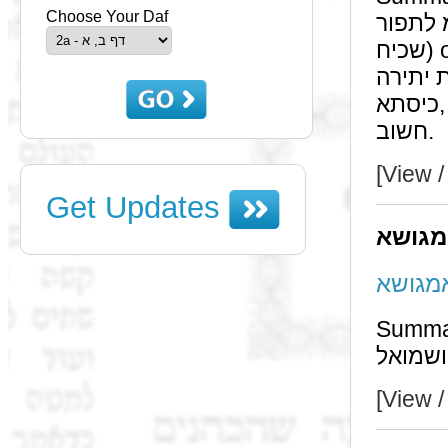
Choose Your Daf
קורע ע"מ לתפור can be t
שכיח) or through a כיסתא (which will not happen by
רה), קורע ע"מ לתפור ב' תפירות
כיסתא, and ב' תפירות is self-understood since it is a דבר
חשוב.
[View /
Get Updates
מגושא
מגושא
Summa
[View /