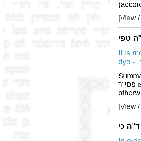
[View /
"ה טפי
It is m
d
Summa
פסי"ר is חייב (according to ר"ש) only when it is ניחא ליה;
[View /
ד"ה כי
In order 