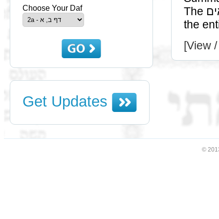
Choose Your Daf
The תנאים had a tradition of how many גז"ש there are in
[View /
Get Updates
© 201