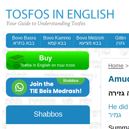
Bovo Basra
Bovo Kammo
Bovo Metzioh
Gittin
בבא בתרא
בבא קמא
בבא מציעא
גיטין
Home
Amud
תוס' ד
He did n
Shabbos
גמיר
Summa