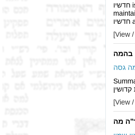
חדשיו is חייב בפדיה during שלשים. However, תוספות
maintains that בתוך ל ther
[View /
 בהמה
Summary
[View /
"ה מה