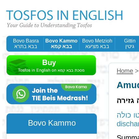
Bovo Basra
Bovo Kammo
Bovo Metzioh
Gittin
גיטין
בבא מציעא
בבא קמא
בבא בתרא
Home
Amud
 גזירה
קצתה אטו כולה
Bovo Kammo
discha
Summary: [The הו"א of 