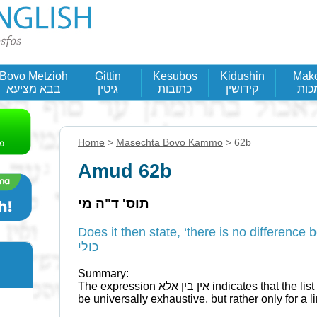
Bovo Metzioh
Gittin
Kesubos
Kidushin
Mak
כות
קידושין
כתובות
גיטין
בבא מציעא
Home
>
Masechta Bovo Kammo
> 62b
Amud 62b
תוס' ד"ה מי
Does it then state, ‘there is no difference between, etc
כולי
Summary:
The expression אין בין אלא indicates that the list is exhaustive. However it may not
be universally exhaustive, but rather only for a li