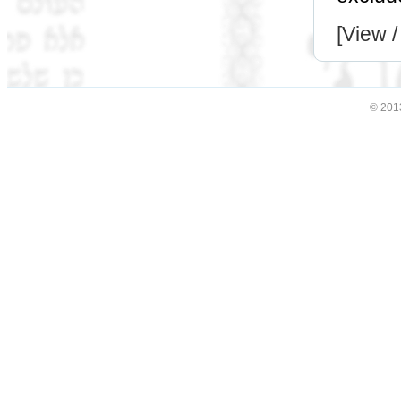
[View /
© 201