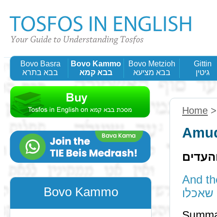
Bovo Basra
Bovo Kammo
Bovo Metzioh
Gittin
גיטין
בבא מציעא
בבא קמא
בבא בתרא
Home
Amud
והעדים
And the w
Bovo Kammo
 שאכלו
Summa