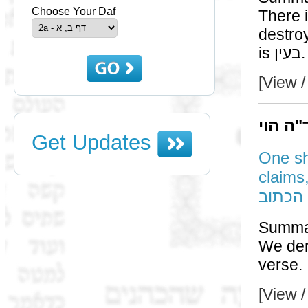
Choose Your Daf
There is no כפל by the claim
destroyed; there is 
is בעין.
[View /
"ה הוי
Get Updates
One sh
claims, it was 
הכתוב
Summa
We der
verse.
[View /