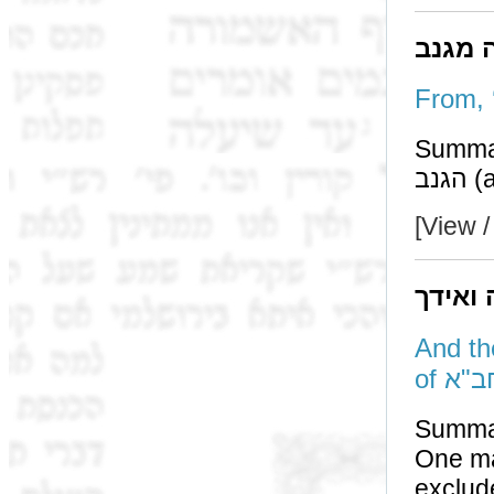
ה מגנב
Summa
[View /
 ואידך
And the oth
Summa
One ma
exclud