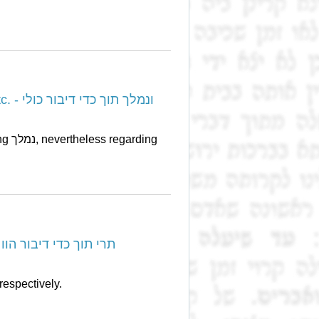
And he reconsidered within K’day Dibur, etc. - ונמלך תוך כדי דיבור כולי
There are two types of Toich K’day Dibur - תרי תוך כדי דיבור הוו
מתכ and נמלך mean תוכ"ד קטן, and תוכ"ד גדול respectively.