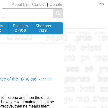
About Us
|
Contact
|
Donate
os
Psochim
Shabbos
שבת
פסחים
מ
, etc. - הרי זו
tains that he
effective, then he means them