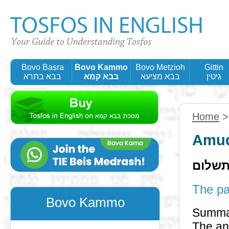
Bovo Basra
Bovo Kammo
Bovo Metzioh
Gittin
גיטין
בבא מציעא
בבא קמא
בבא בתרא
Home
Amud
תשלום
Bovo Kammo
Summa
The answer of ום כפל