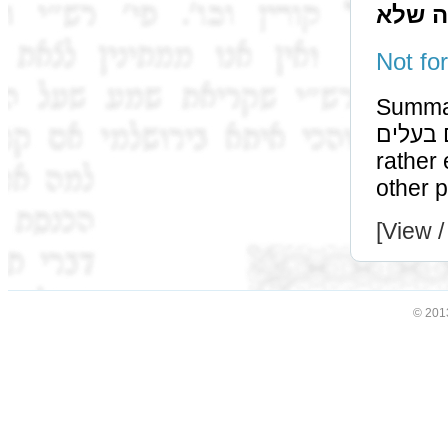
ה שלא
Summa
שלא לשם בעלים can in
rather establish ר"ש i
[View /
© 201