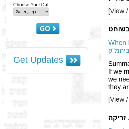
Choose Your Daf
[View /
בשוחט
When h
Get Updates
Summa
If we maintai
we need to be 
[View /
 זריקה