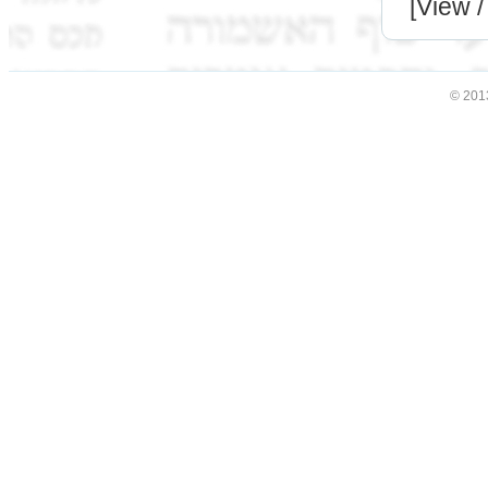
[View /
© 201