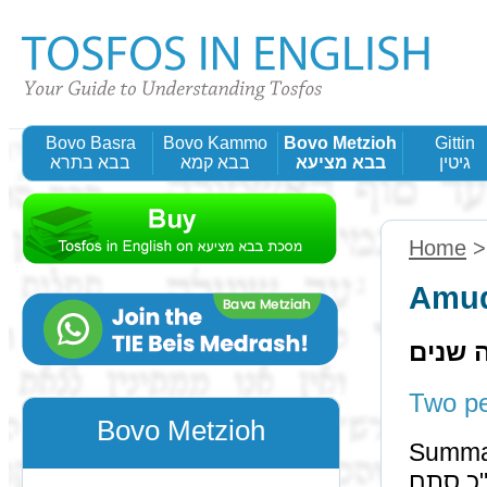
Bovo Basra
Bovo Kammo
Bovo Metzioh
Gittin
גיטין
בבא מציעא
בבא קמא
בבא בתרא
Home
Amud
ה שנים
Bovo Metzioh
Summary: The rul
מחלוקת ואח"כ סתם,