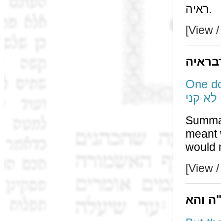
ראיה.
[View /
בראיה
One doe
לא קני
Summary: When t
meant with a עשה כל שהוא
[View /
"ה והא