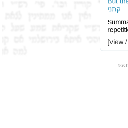
But the משנה states; ‘this one and this one’ - זה
קתני
Summary: The גמרא oc
[View /
© 201