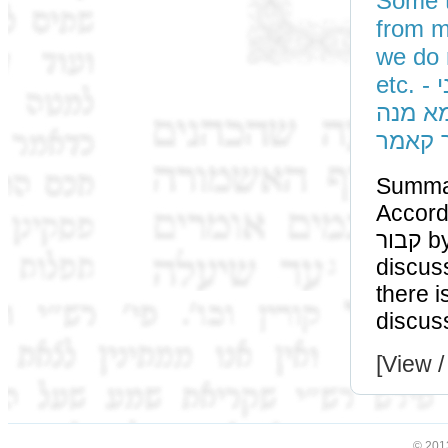
Some texts read:
from my esta
we do n
etc. - אית ספרים דגרסי שכיב מרע שאמר תנו מנה לפלוני
מא מנה
 קאמר
Summa
According to the ספרים
קבור by a מתנה (only by פקדון) and our משנה is
discussing a פקדון. Howeve
there is alw
[View /
© 201