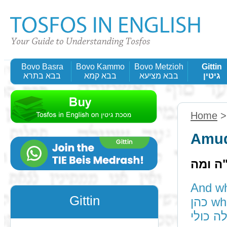
Bovo Basra
Bovo Kammo
Bovo Metzioh
Gittin
גיטין
בבא מציעא
בבא קמא
בבא בתרא
Home
Amud
"ה ומה
And what if by an 
Gittin
כהן who rebelled against her husband, etc. - ומה אילו
ה כולי