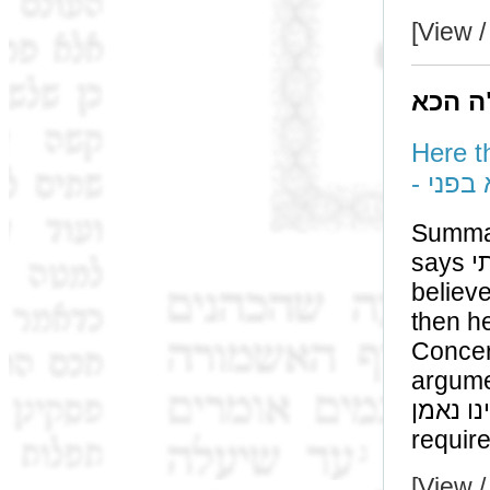
[View /
ה הכא
Here the שליח הגט says ‘it was signed 
- בפני
Summary: Both רבה and א
says ידעתי concerning the חתימות he will not be
believed. The חכמים believe 
then he is very mu
Concerning ידענו by two עדים f
argument between 
אינו נאמן and therefore לא אתי לאיחלופי becaus
[View /