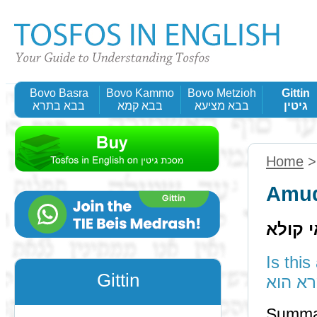
Bovo Basra
Bovo Kammo
Bovo Metzioh
Gittin
גיטין
בבא מציעא
בבא קמא
בבא בתרא
Home
Amud
י קולא
Is this a
Gittin
א הוא
Summary: The 