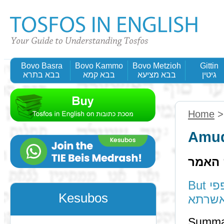
Bovo Basra
Bovo Kammo
Bovo Metzioh
Gittin
גיטין
בבא מציעא
בבא קמא
בבא בתרא
Home
Amud
 האמר
But רב פפי said this verification - האמר רב פפי האי
Kesubos
שרתא
Summa