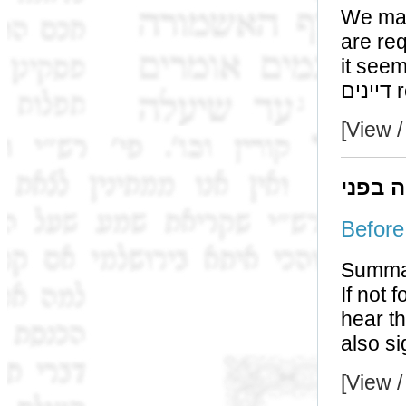
We may have t
are re
it seems like עד מפי עד or bec
[View /
ה בפני
Summa
If not for the גמרא we may have 
hear the testi
[View /