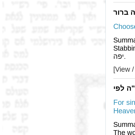
ה ברור
Summa
Stabbing 
יפה.
[View /
"ה לפי
For si
Summa
The word יומת (by בי"ד) teaches מיתת