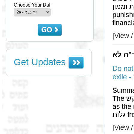
Choose Your Daf
מלקות וממון. We generally g
punish
financia
[View /
ד"ה לא
Get Updates
Do not
Summa
The היקש of תד"ח is only if the derived rule is the same
as the initial rule (
[View /