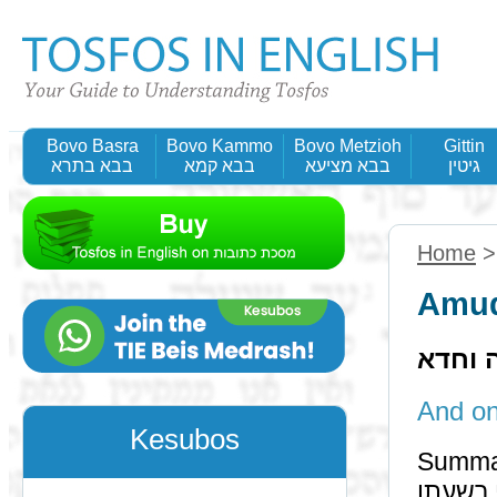
Bovo Basra
Bovo Kammo
Bovo Metzioh
Gittin
גיטין
בבא מציעא
בבא קמא
בבא בתרא
Home
Amud
ה וחדא
Kesubos
Summa
כדי רשעתו teaches us קלב"מ both by 