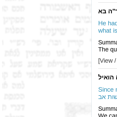
"ה בא
He had
Summa
[View /
 הואיל
Since 
שות אב
Summa
We can derive נא מאיסורא