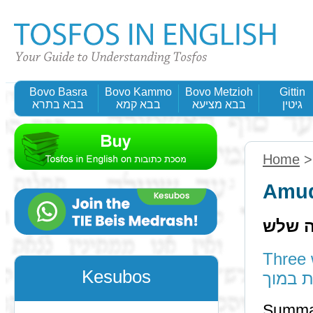
Bovo Basra
Bovo Kammo
Bovo Metzioh
Gittin
גיטין
בבא מציעא
בבא קמא
בבא בתרא
Home
Amud
ה שלש
Three w
Kesubos
 במוך
Summa